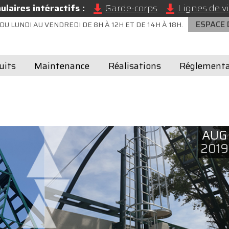
laires intéractifs :
Garde-corps
Lignes de vi
ESPACE
DU LUNDI AU VENDREDI DE 8H À 12H ET DE 14H À 18H.
uits
Maintenance
Réalisations
Réglementa
AUG
2019