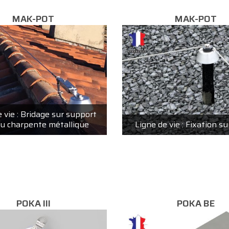
MAK-POT
MAK-POT
 vie : Bridage sur support
ou charpente métallique
Ligne de vie : Fixation s
POKA III
POKA BE