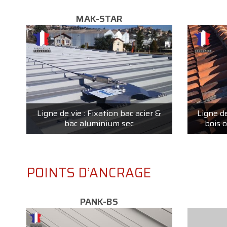
MAK-STAR
Ligne de vie : Fixation bac acier &
Ligne de
bac aluminium sec
bois 
POINTS D’ANCRAGE
PANK-BS