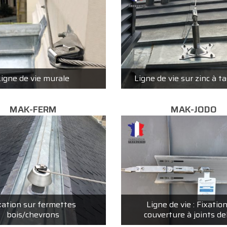
Ligne de vie murale
Ligne de vie sur zinc à 
MAK-FERM
MAK-JODO
xation sur fermettes
Ligne de vie : Fixatio
bois/chevrons
couverture à joints d