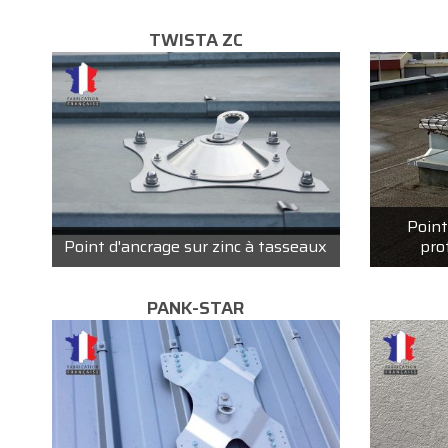
TWISTA ZC
Point
Point d'ancrage sur zinc à tasseaux
pro
PANK-STAR