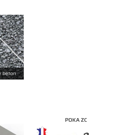
ur béton
POKA ZC