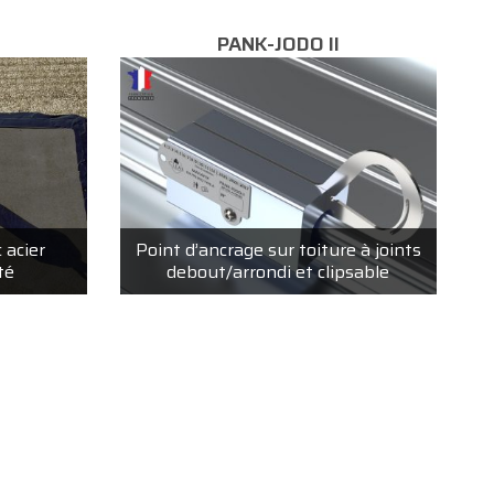
PANK-JODO II
 acier
Point d’ancrage sur toiture à joints
té
debout/arrondi et clipsable