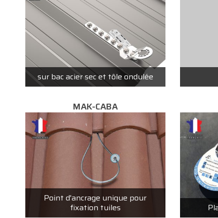
sur bac acier sec et tôle ondulée
MAK-CABA
Point d'ancrage unique pour
fixation tuiles
Pl