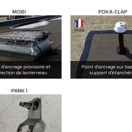
MOBI
POKA-CLAP
 d'ancrage provisoire et
Point d'ancrage sur bac
tection de lanterneau
support d'étanchéi
PANK I