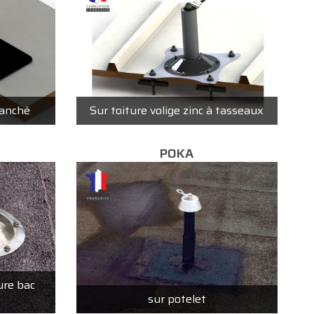
tanché
Sur toiture volige zinc à tasseaux
POKA
ure bac
sur potelet