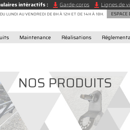
laires intéractifs :
Garde-corps
Lignes de vi
ESPACE
DU LUNDI AU VENDREDI DE 8H À 12H ET DE 14H À 18H.
uits
Maintenance
Réalisations
Réglementa
NOS PRODUITS