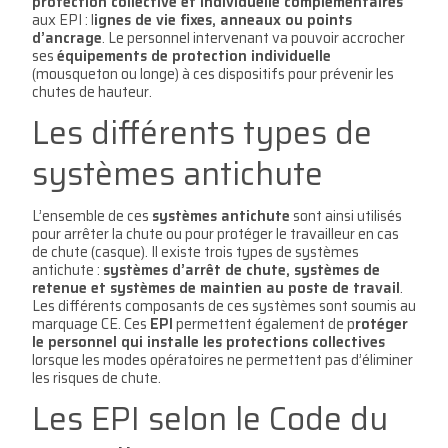
protection collective et individuelle complémentaires
aux EPI : l
ignes de vie fixes, anneaux ou points
d’
ancrage
. Le personnel intervenant va pouvoir accrocher
ses
équipements de protection individuelle
(mousqueton ou longe) à ces dispositifs pour prévenir les
chutes de hauteur.
Les différents types de
systèmes antichute
L’ensemble de ces
syst
èmes antichute
sont ainsi utilisés
pour arrêter la chute ou pour protéger le travailleur en cas
de chute (casque). Il existe trois types de systèmes
antichute :
syst
èmes d’arrêt de chute, syst
èmes de
retenue et syst
èmes de maintien au poste de travail
.
Les différents composants de ces systèmes sont soumis au
marquage CE. Ces
EPI
permettent également de p
rotéger
le personnel qui installe les protections collectives
lorsque les modes opératoires ne permettent pas d’éliminer
les risques de chute.
Les EPI selon le Code du