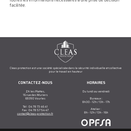
toutes les informations nécessaires à une prise de décision
facilitée.
Cleas protection est une société spécialisée dans la sécurité individuelle et collective
pour le travail en hauteur
CONTACTEZ-NOUS
HORAIRES
ZA les Plattes,
Du lundi au vendredi
16 rue des Muriers
69390 Vourles
Bureaux :
8h30 - 12h / 13h - 17h
Tél : 04 78 73 46 41
Atelier :
Fax : 04 78 57 54 47
8h - 12h / 13h - 16h
contact@cleas-protection.fr