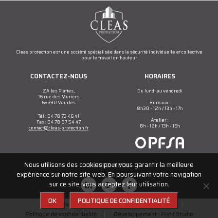
Cleas protection est une société spécialisée dans la sécurité individuelle et collective
pour le travail en hauteur
CONTACTEZ-NOUS
HORAIRES
ZA les Plattes,
Du lundi au vendredi
16 rue des Muriers
69390 Vourles
Bureaux :
8h30 - 12h / 13h - 17h
Tél : 04 78 73 46 41
Atelier :
Fax : 04 78 57 54 47
8h - 12h / 13h - 16h
contact@cleas-protection.fr
Nous utilisons des cookies pour vous garantir la meilleure
SUIVEZ-NOUS
expérience sur notre site web. En poursuivant votre navigation
sur ce site, vous acceptez leur utilisation.
OK
POLITIQUE DE CONFIDENTIALITÉ
Plan du site
Contact
Mentions légales
Politique de confidentialité
Développement : Pistil Studio