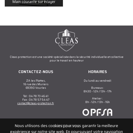
Main courante sur écuyer
Cleas protection est une société spécialisée dans la sécurité individuelle et collective
pour le travail en hauteur
CONTACTEZ-NOUS
HORAIRES
ZA les Plattes,
Du lundi au vendredi
16 rue des Muriers
69390 Vourles
Bureaux :
8h30 - 12h / 13h - 17h
Tél : 04 78 73 46 41
Atelier :
Fax : 04 78 57 54 47
8h - 12h / 13h - 16h
contact@cleas-protection.fr
Nous utilisons des cookies pour vous garantir la meilleure
SUIVEZ-NOUS
expérience sur notre site web. En poursuivant votre navigation