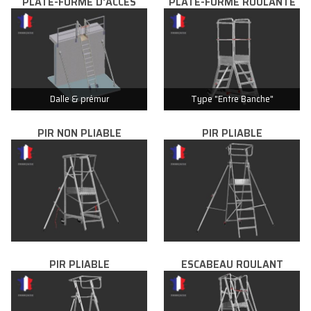
PLATE-FORME D'ACCES
PLATE-FORME ROULANTE
Dalle & prémur
Type "Entre Banche"
PIR NON PLIABLE
PIR PLIABLE
PIR PLIABLE
ESCABEAU ROULANT