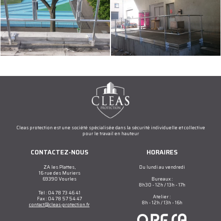
Cleas protection est une société spécialisée dans la sécurité individuelle et collective
pour le travail en hauteur
CONTACTEZ-NOUS
HORAIRES
ZA les Plattes,
Du lundi au vendredi
16 rue des Muriers
69390 Vourles
Bureaux :
8h30 - 12h / 13h - 17h
Tél : 04 78 73 46 41
Atelier :
Fax : 04 78 57 54 47
8h - 12h / 13h - 16h
contact@cleas-protection.fr