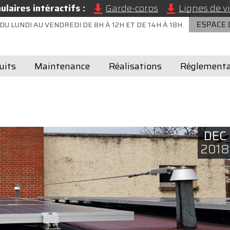
laires intéractifs :
Garde-corps
Lignes de vi
ESPACE
DU LUNDI AU VENDREDI DE 8H À 12H ET DE 14H À 18H.
uits
Maintenance
Réalisations
Réglementa
DEC
2018