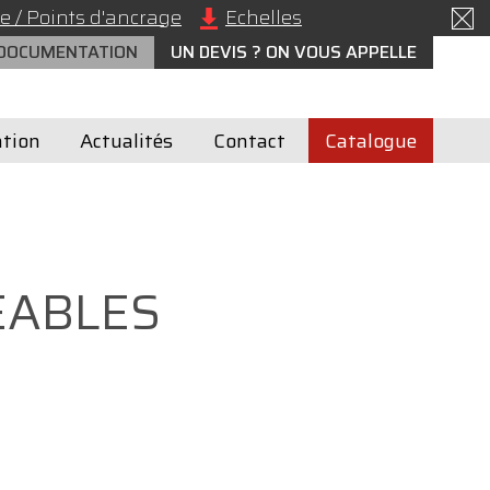
e / Points d'ancrage
Echelles
 DOCUMENTATION
UN DEVIS ? ON VOUS APPELLE
tion
Actualités
Contact
Catalogue
EABLES
?