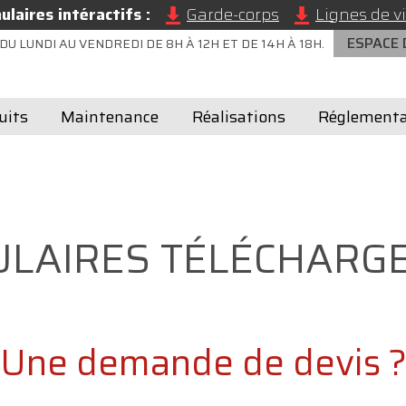
laires intéractifs :
Garde-corps
Lignes de vi
ESPACE
DU LUNDI AU VENDREDI DE 8H À 12H ET DE 14H À 18H.
uits
Maintenance
Réalisations
Réglementa
LAIRES TÉLÉCHARG
Une demande de devis 