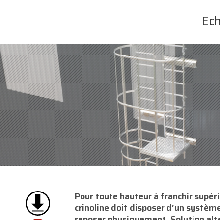
Ech
Pour toute hauteur à franchir supér
crinoline doit disposer d’un systèm
reposer physiquement. Solution alt