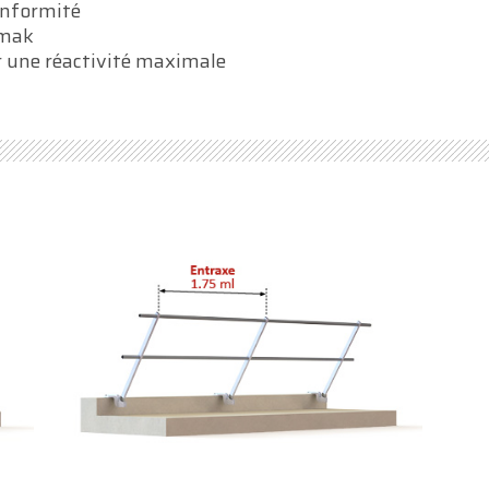
onformité
amak
 une réactivité maximale