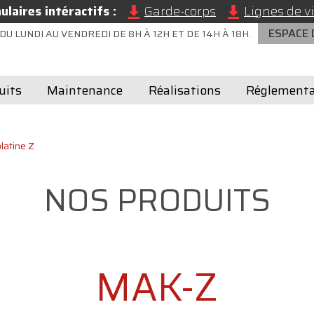
laires intéractifs :
Garde-corps
Lignes de vi
ESPACE
DU LUNDI AU VENDREDI DE 8H À 12H ET DE 14H À 18H.
uits
Maintenance
Réalisations
Réglementa
latine Z
NOS PRODUITS
MAK-Z