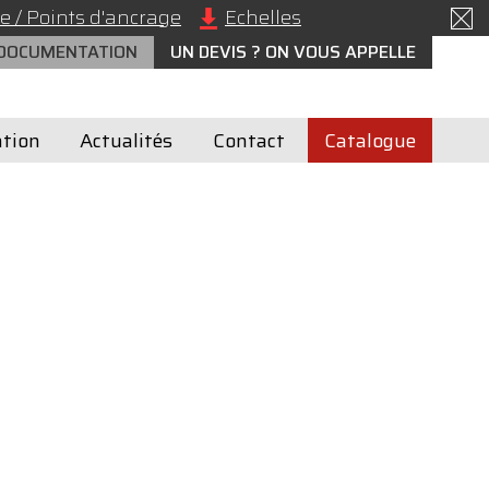
e / Points d'ancrage
Echelles
 DOCUMENTATION
UN DEVIS ? ON VOUS APPELLE
tion
Actualités
Contact
Catalogue