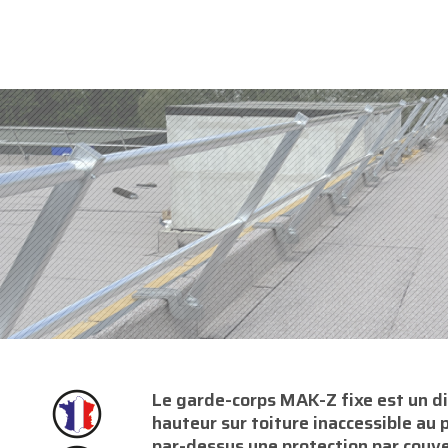
Le garde-corps MAK-Z fixe est un dis
hauteur sur toiture inaccessible au 
par-dessus une protection par couver