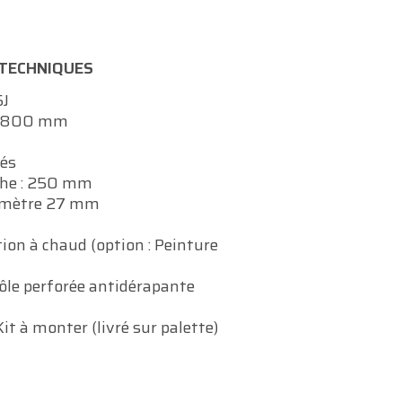
 TECHNIQUES
5J
 : 800 mm
rés
che : 250 mm
iamètre 27 mm
tion à chaud (option : Peinture
Tôle perforée antidérapante
t à monter (livré sur palette)