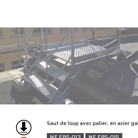
Saut de loup avec palier, en acier g
NF E85-013
NF E85-015