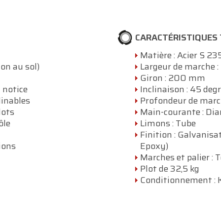
CARACTÉRISTIQUES
Matière : Acier S 23
ion au sol)
Largeur de marche
Giron : 200 mm
c notice
Inclinaison : 45 deg
linables
Profondeur de mar
lots
Main-courante : D
ôle
Limons : Tube
Finition : Galvanisa
ions
Epoxy)
Marches et palier : 
Plot de 32,5 kg
Conditionnement : Ki