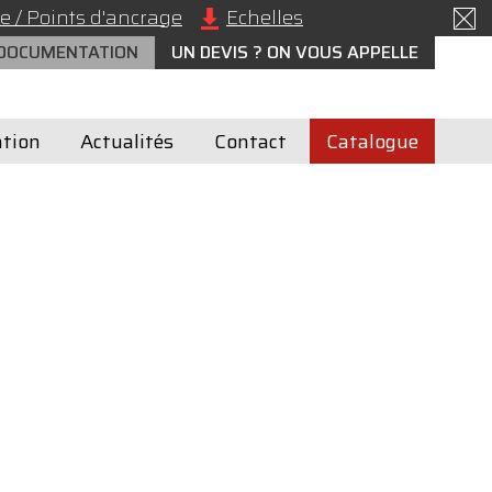
e / Points d'ancrage
Echelles
 DOCUMENTATION
UN DEVIS ? ON VOUS APPELLE
tion
Actualités
Contact
Catalogue