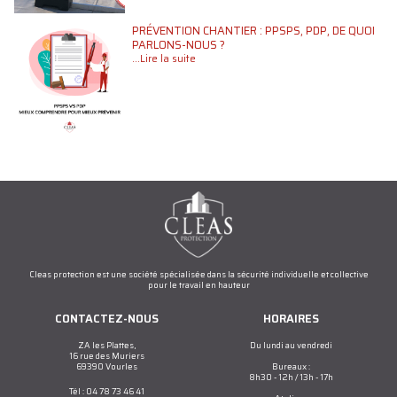
PRÉVENTION CHANTIER : PPSPS, PDP, DE QUOI
PARLONS-NOUS ?
...Lire la suite
Cleas protection est une société spécialisée dans la sécurité individuelle et collective
pour le travail en hauteur
CONTACTEZ-NOUS
HORAIRES
ZA les Plattes,
Du lundi au vendredi
16 rue des Muriers
69390 Vourles
Bureaux :
8h30 - 12h / 13h - 17h
Tél : 04 78 73 46 41